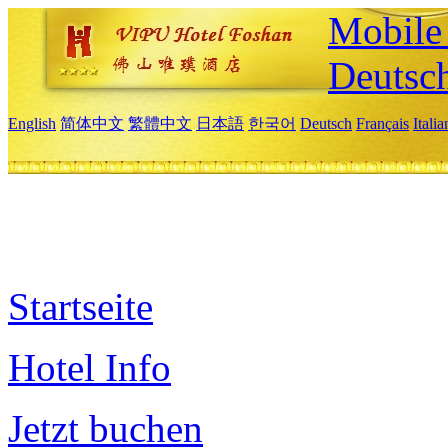
Mobile 
Deutsc
English
简体中文
繁體中文
日本語
한국어
Deutsch
Français
Itali
Startseite
Hotel Info
Jetzt buchen