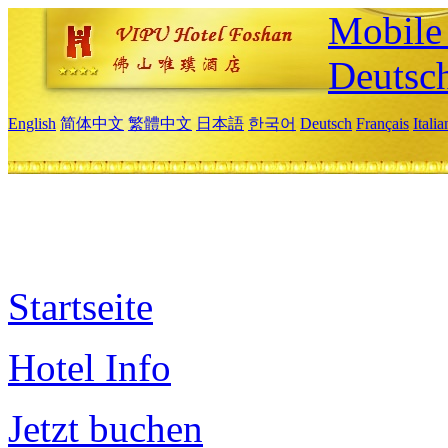
Mobile 
Deutsc
English
简体中文
繁體中文
日本語
한국어
Deutsch
Français
Itali
Startseite
Hotel Info
Jetzt buchen