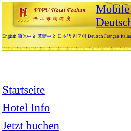
Mobile 
Deutsc
English
简体中文
繁體中文
日本語
한국어
Deutsch
Français
Itali
Startseite
Hotel Info
Jetzt buchen