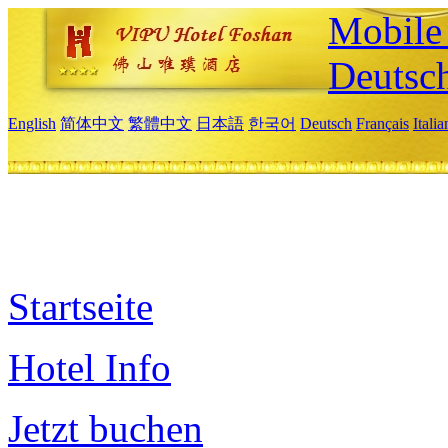
Mobile 
Deutsc
English
简体中文
繁體中文
日本語
한국어
Deutsch
Français
Itali
Startseite
Hotel Info
Jetzt buchen