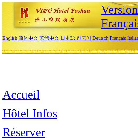
Versio
Françai
English
简体中文
繁體中文
日本語
한국어
Deutsch
Français
Itali
Accueil
Hôtel Infos
Réserver