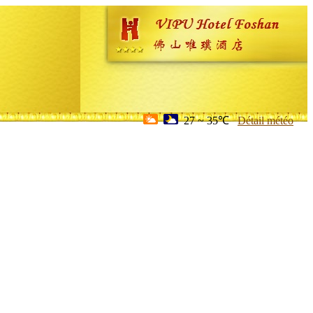
27 ~ 35℃
Détail météo