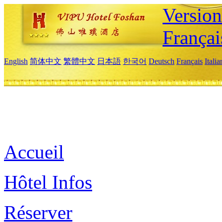
Versio
Françai
English
简体中文
繁體中文
日本語
한국어
Deutsch
Français
Itali
Accueil
Hôtel Infos
Réserver