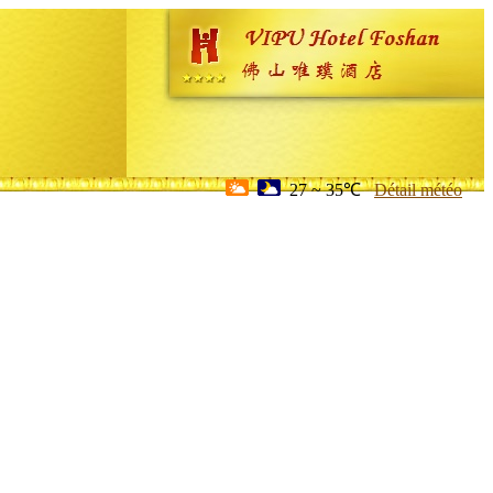
27 ~ 35℃
Détail météo