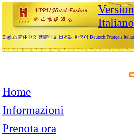
Version
Italiano
English
简体中文
繁體中文
日本語
한국어
Deutsch
Français
Itali
Home
Informazioni
Prenota ora