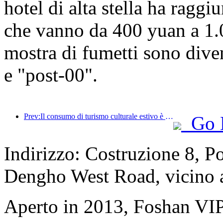
hotel di alta stella ha raggi
che vanno da 400 yuan a 1.0
mostra di fumetti sono diven
e "post-00".
Prev:Il consumo di turismo culturale estivo è aumentato di oltre il 20% su base mensile, con Pechino, Shanghai, Chengdu, Xi'an e Guangzhou in testa alle destinazioni popolari
Go 
Indirizzo: Costruzione 8, P
Dengho West Road, vicino 
Aperto in 2013, Foshan VI