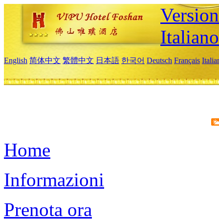
Version
Italiano
English
简体中文
繁體中文
日本語
한국어
Deutsch
Français
Itali
Home
Informazioni
Prenota ora