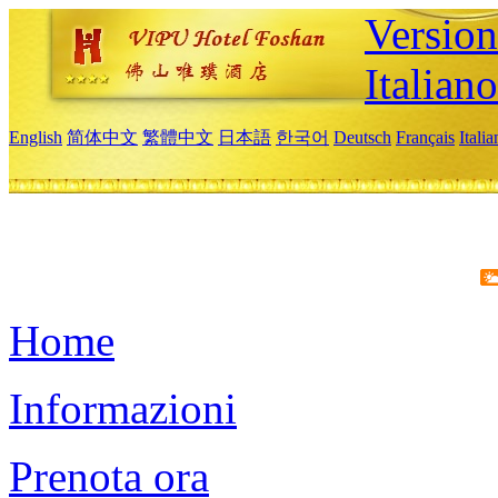
Version
Italiano
English
简体中文
繁體中文
日本語
한국어
Deutsch
Français
Itali
Home
Informazioni
Prenota ora