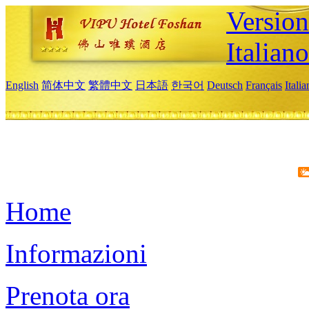
Version
Italiano
English
简体中文
繁體中文
日本語
한국어
Deutsch
Français
Itali
Home
Informazioni
Prenota ora