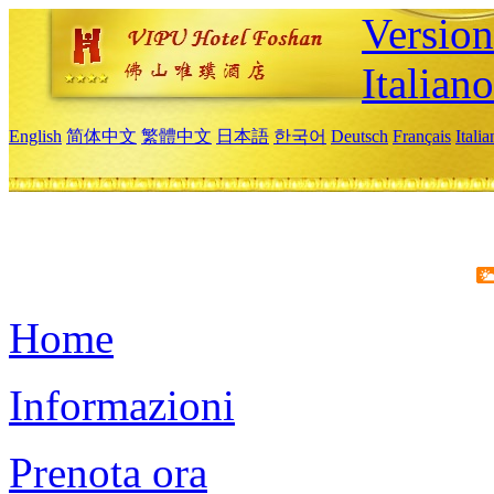
Version
Italiano
English
简体中文
繁體中文
日本語
한국어
Deutsch
Français
Itali
Home
Informazioni
Prenota ora