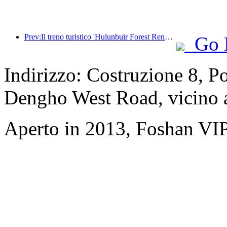
Prev:Il treno turistico 'Hulunbuir Forest Rendezvous - Daxinganling Express - Starlight Train - Tianyi Journey' effettua il suo viaggio inaugurale.
Go 
Indirizzo: Costruzione 8, P
Dengho West Road, vicino 
Aperto in 2013, Foshan VI