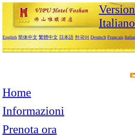
Version
Italiano
English
简体中文
繁體中文
日本語
한국어
Deutsch
Français
Itali
Home
Informazioni
Prenota ora