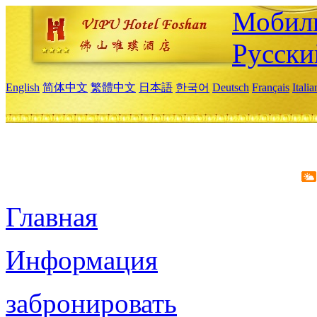
Мобиль
Русски
English
简体中文
繁體中文
日本語
한국어
Deutsch
Français
Itali
Главная
Информация
забронировать