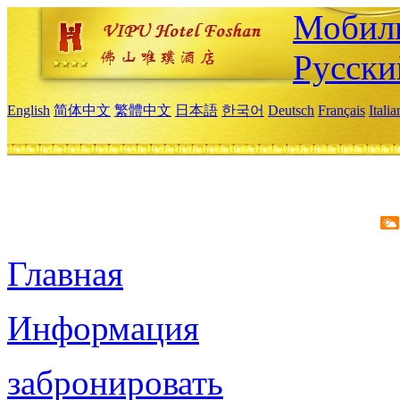
Мобиль
Русски
English
简体中文
繁體中文
日本語
한국어
Deutsch
Français
Itali
Главная
Информация
забронировать