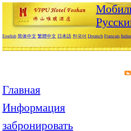
Мобиль
Русски
English
简体中文
繁體中文
日本語
한국어
Deutsch
Français
Itali
Главная
Информация
забронировать