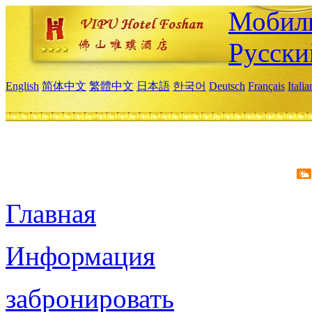
Мобиль
Русски
English
简体中文
繁體中文
日本語
한국어
Deutsch
Français
Itali
Главная
Информация
забронировать