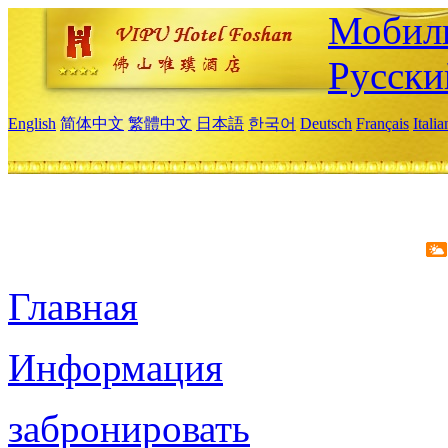
Мобиль
Русски
English
简体中文
繁體中文
日本語
한국어
Deutsch
Français
Itali
Главная
Информация
забронировать