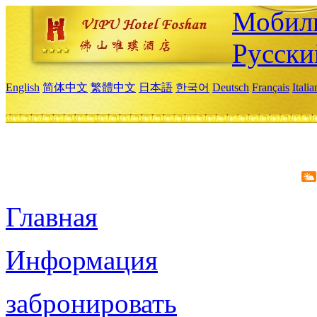
Мобиль
Русски
English
简体中文
繁體中文
日本語
한국어
Deutsch
Français
Itali
Главная
Информация
забронировать