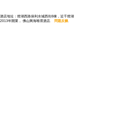
酒店地址：燈湖西路保利水城西街8棟，近千燈湖
2013年開業， 佛山興海唯璞酒店.
問題反饋
.