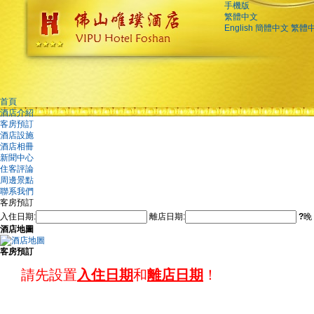
手機版
繁體中文
English
簡體中文
繁體
首頁
酒店介紹
客房預訂
酒店設施
酒店相冊
新聞中心
住客評論
周邊景點
聯系我們
客房預訂
入住日期:
離店日期:
?
晚
酒店地圖
客房預訂
請先設置
入住日期
和
離店日期
！