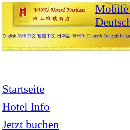
Mobile 
Deutsc
English
简体中文
繁體中文
日本語
한국어
Deutsch
Français
Itali
Startseite
Hotel Info
Jetzt buchen