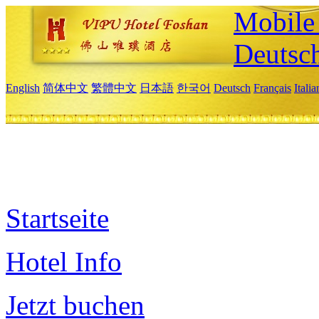
Mobile 
Deutsc
English
简体中文
繁體中文
日本語
한국어
Deutsch
Français
Itali
Startseite
Hotel Info
Jetzt buchen