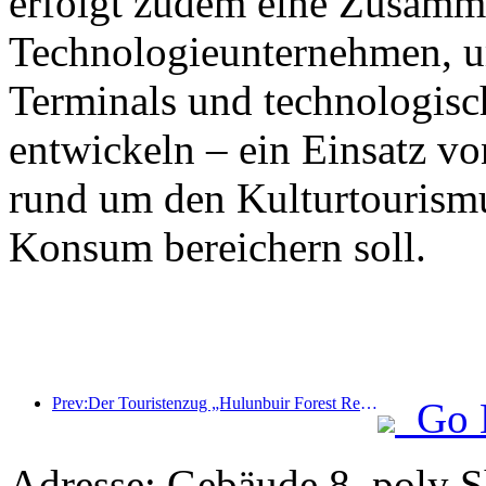
erfolgt zudem eine Zusamm
Technologieunternehmen, 
Terminals und technologisc
entwickeln – ein Einsatz vo
rund um den Kulturtourism
Konsum bereichern soll.
Prev:Der Touristenzug „Hulunbuir Forest Rendezvous - Daxinganling Express - Starlight Train - Tianyi Journey“ tritt seine Jungfernfahrt an.
Go 
Adresse: Gebäude 8, poly 