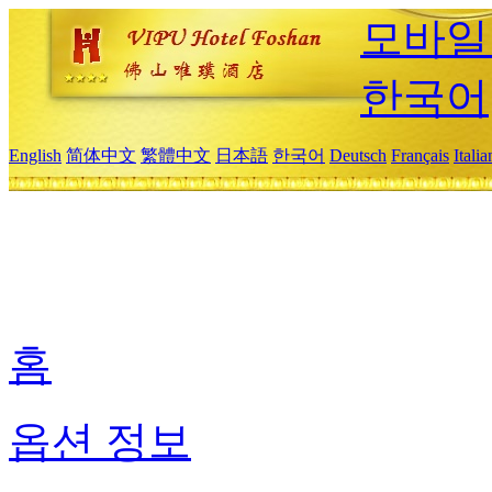
모바일
한국어
English
简体中文
繁體中文
日本語
한국어
Deutsch
Français
Itali
홈
옵션 정보