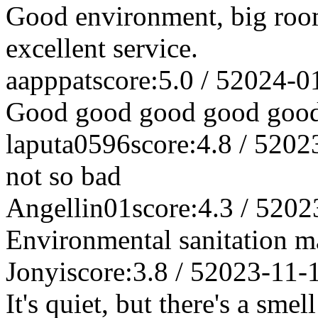
Good environment, big room
excellent service.
aapppat
score:5.0 / 5
2024-0
Good good good good good
laputa0596
score:4.8 / 5
202
not so bad
Angellin01
score:4.3 / 5
202
Environmental sanitation 
Jonyi
score:3.8 / 5
2023-11-
It's quiet, but there's a smel