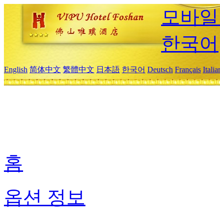
모바일
한국어
English
简体中文
繁體中文
日本語
한국어
Deutsch
Français
Itali
홈
옵션 정보