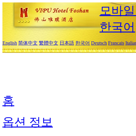
모바일
한국어
English
简体中文
繁體中文
日本語
한국어
Deutsch
Français
Itali
홈
옵션 정보