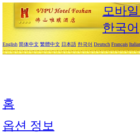
모바일
한국어
English
简体中文
繁體中文
日本語
한국어
Deutsch
Français
Itali
홈
옵션 정보