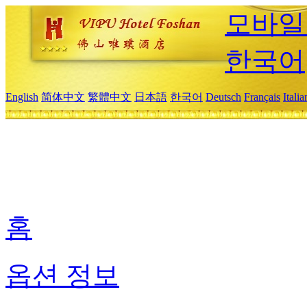
모바일
한국어
English
简体中文
繁體中文
日本語
한국어
Deutsch
Français
Itali
홈
옵션 정보